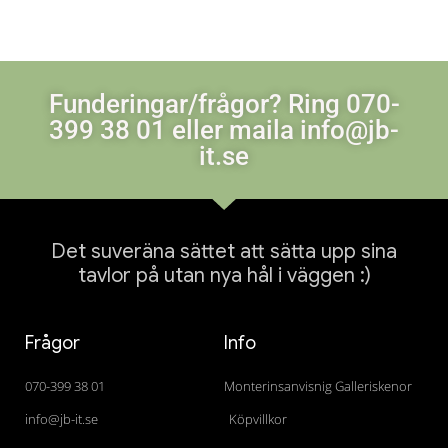
Funderingar/frågor? Ring 070-
399 38 01 eller maila info@jb-
it.se
Det suveräna sättet att sätta upp sina
tavlor på utan nya hål i väggen :)
Frågor
Info
070-399 38 01
Monterinsanvisnig Galleriskenor
info@jb-it.se
Köpvillkor