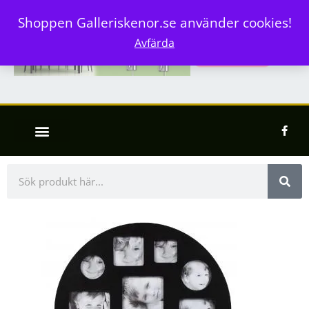
Shoppen Galleriskenor.se använder cookies!
Avfärda