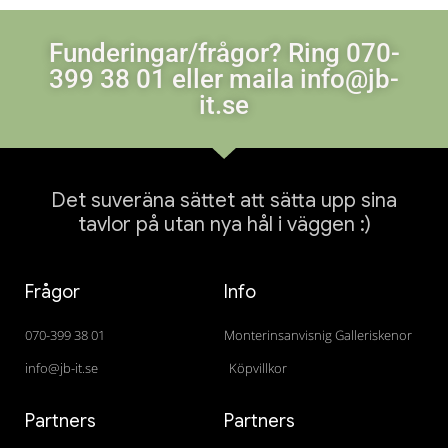
Funderingar/frågor? Ring 070-
399 38 01 eller maila info@jb-
it.se
Det suveräna sättet att sätta upp sina
tavlor på utan nya hål i väggen :)
Frågor
Info
070-399 38 01
Monterinsanvisnig Galleriskenor
info@jb-it.se
Köpvillkor
Partners
Partners