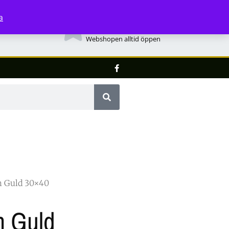
a
Mån - Fred 8:00 - 17:00
Webshopen alltid öppen
 Guld 30×40
m Guld