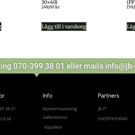
30×40)
(PP
249,00
kr
159
g
Lägg till i varukorg
Läg
ing 070-399 38 01 eller maila info@jb-
or
Info
Partners
99 38 01
Monterinsanvisnig
JB-IT
Galleriskenor
b-it.se
SHOPPATEKNIK
Köpvillkor