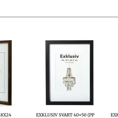
18X24
EXKLUSIV SVART 40×50 (PP
EXK