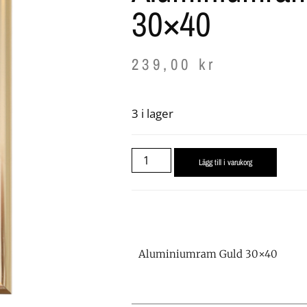
30×40
239,00
kr
3 i lager
Lägg till i varukorg
Aluminiumram Guld 30×40