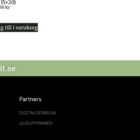
 15×20)
,00
kr
g till i varukorg
it.se
Partners
DIGITALISERAFILM
LJUDUTHYRAREN