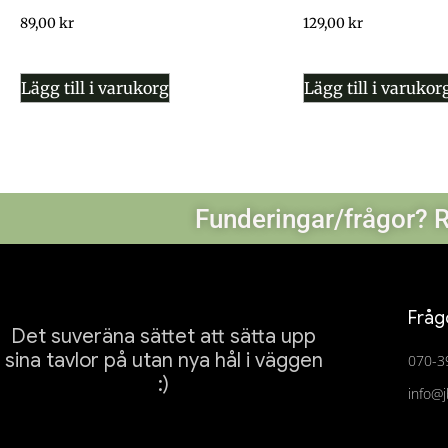
89,00
kr
129,00
kr
Lägg till i varukorg
Lägg till i varukor
Funderingar/frågor? R
Fråg
Det suveräna sättet att sätta upp
sina tavlor på utan nya hål i väggen
070-3
:)
info@j