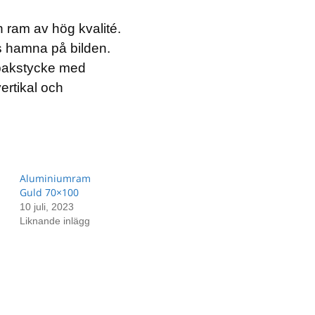
n ram av hög kvalité.
us hamna på bilden.
bakstycke med
ertikal och
Aluminiumram
Guld 70×100
10 juli, 2023
Liknande inlägg