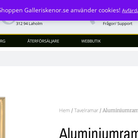
Shoppen Galleriskenor.se använder cookies!
Avfärd
Stäme 813
070-399 38 01
312 94 Laholm
Frågor/ Support
RG
ÅTERFÖRSÄLJARE
WEBBUTIK
Hem
Tavelramar
/
/ Aluminiumram
Aluminiumra