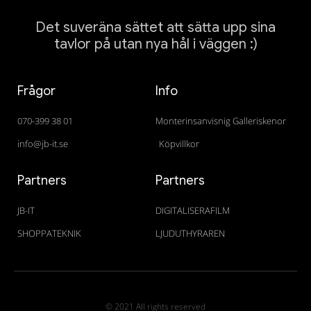
Det suveräna sättet att sätta upp sina
tavlor på utan nya hål i väggen :)
Frågor
Info
070-399 38 01
Monterinsanvisnig Galleriskenor
info@jb-it.se
Köpvillkor
Partners
Partners
JB-IT
DIGITALISERAFILM
SHOPPATEKNIK
LJUDUTHYRAREN
© 2021 All rights reserved