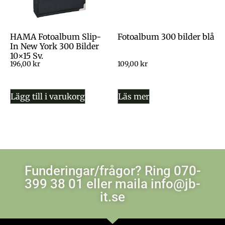
HAMA Fotoalbum Slip-
Fotoalbum 300 bilder blå
In New York 300 Bilder
10×15 Sv.
196,00
kr
109,00
kr
Lägg till i varukorg
Läs mer
Funderingar/frågor? Ring 070-
399 38 01 eller maila info@jb-
it.se