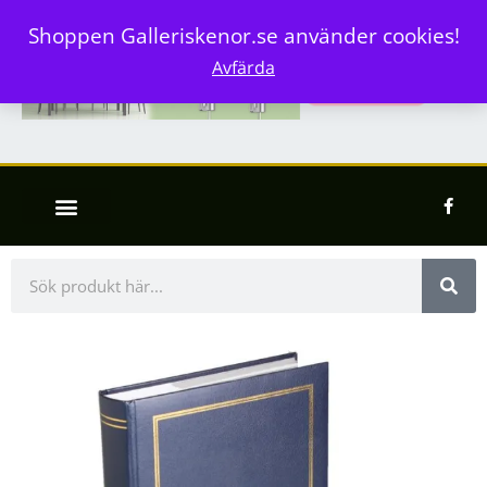
Shoppen Galleriskenor.se använder cookies!
Avfärda